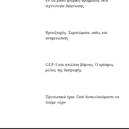
Εν τω βάθει φλεβική θρόμβωση: Νέα
τεχνολογία διάγνωσης
Βρουξισμός: Συμπτώματα, αιτίες και
αντιμετώπιση
GLP-1 και απώλεια βάρους: Ο κρίσιμος
ρόλος της διατροφής
Προσωπικά όρια: Γιατί δυσκολευόμαστε να
πούμε «όχι»