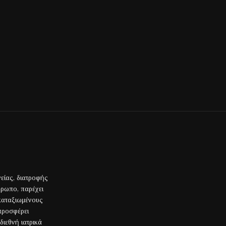
γείας, διατροφής
θρωπο, παρέχει
 καταξιωμένους
 προσφέρει
διεθνή ιατρικά