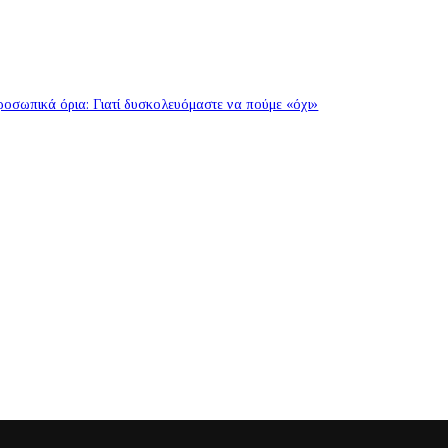
οσωπικά όρια: Γιατί δυσκολευόμαστε να πούμε «όχι»