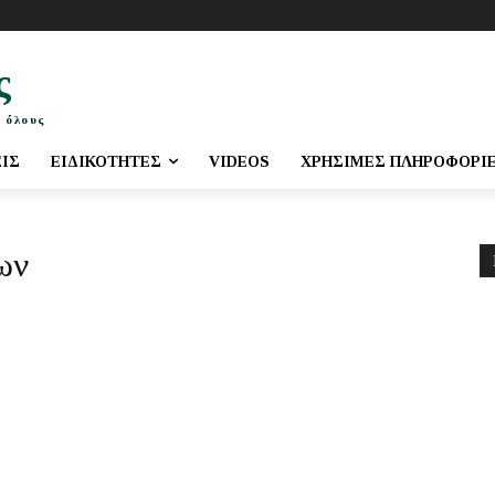
ς
 όλους
ΕΙΣ
ΕΙΔΙΚΌΤΗΤΕΣ
VIDEOS
ΧΡΉΣΙΜΕΣ ΠΛΗΡΟΦΟΡΊ
ων