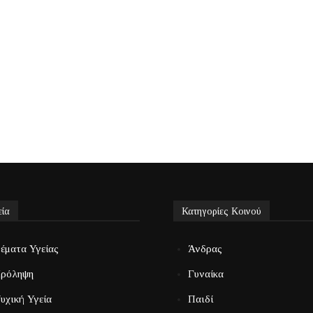
εία
Κατηγορίες Κοινού
έματα Υγείας
Άνδρας
ρόληψη
Γυναίκα
υχική Υγεία
Παιδί