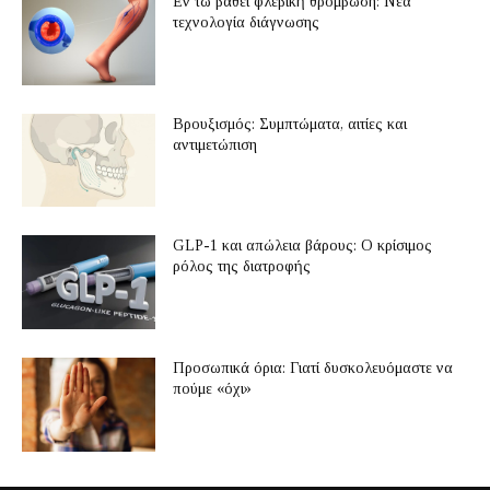
Εν τω βάθει φλεβική θρόμβωση: Νέα
τεχνολογία διάγνωσης
Βρουξισμός: Συμπτώματα, αιτίες και
αντιμετώπιση
GLP-1 και απώλεια βάρους: Ο κρίσιμος
ρόλος της διατροφής
Προσωπικά όρια: Γιατί δυσκολευόμαστε να
πούμε «όχι»