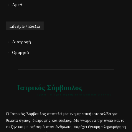
ΑμεΑ
Lifestyle / Ευεξία
Διατροφή
Ομορφιά
Ιατρικός Σύμβουλος
Έγκυρη και αξιόπιστη ιατρική πληροφόρηση για όλους
Ο Ιατρικός Σύμβουλος αποτελεί μία ενημερωτική ιστοσελίδα για
θέματα υγείας, διατροφής και ευεξίας. Με γνώμονα την υγεία και το
ευ ζην και με σεβασμό στον άνθρωπο, παρέχει έγκυρη πληροφόρηση