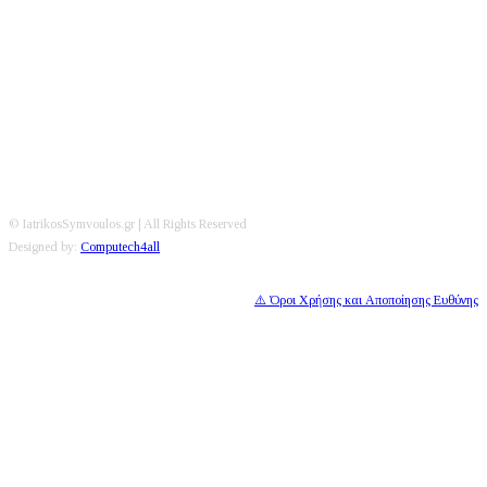
Editorial
|
Disclaimer
|
Contact
© IatrikosSymvoulos.gr | All Rights Reserved
Designed by:
Computech4all
⚠️ Όροι Χρήσης και Αποποίησης Ευθύνης