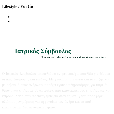
Lifestyle / Ευεξία
Διατροφή
Ομορφιά
Ιατρικός Σύμβουλος
Έγκυρη και αξιόπιστη ιατρική πληροφόρηση για όλους
Ο Ιατρικός Σύμβουλος αποτελεί μία ενημερωτική ιστοσελίδα για θέματα
υγείας, διατροφής και ευεξίας. Με γνώμονα την υγεία και το ευ ζην και
με σεβασμό στον άνθρωπο, παρέχει έγκυρη πληροφόρηση για ιατρικά
θέματα και ζητήματα, συνεντεύξεις από καταξιωμένους επιστήμονες και
ιατρούς. Χάρη στην πολυετή εμπειρία στον τομέα υγείας προσφέρει
αξιόπιστη ενημέρωση για τη γυναίκα, τον άνδρα και το παιδί
καλύπτοντας διεθνή ιατρικά θέματα.