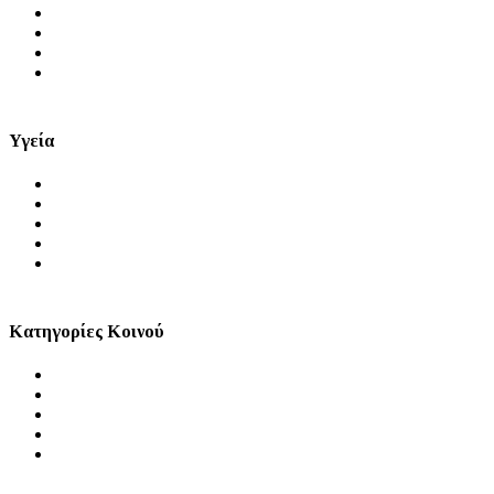
Αρχική
Ειδήσεις
Μύθοι και Αλήθειες
Videos
Υγεία
Θέματα Υγείας
Πρόληψη
Ψυχική Υγεία
Στοματική Υγεία
Σεξουαλική Υγεία
Κατηγορίες Κοινού
Άνδρας
Γυναίκα
Παιδί
Τρίτη Ηλικία
ΑμεΑ