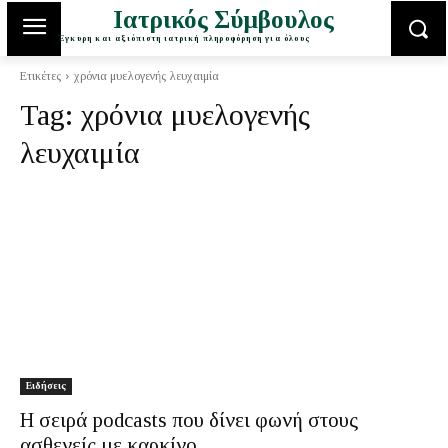
Ιατρικός Σύμβουλος
Έγκυρη και αξιόπιστη ιατρική πληροφόρηση για όλους
Ετικέτες
χρόνια μυελογενής λευχαιμία
Tag:
χρόνια μυελογενής
λευχαιμία
Ειδήσεις
Η σειρά podcasts που δίνει φωνή στους
ασθενείς με καρκίνο