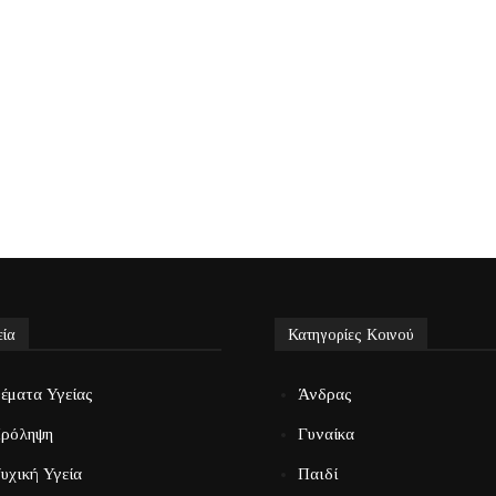
εία
Κατηγορίες Κοινού
έματα Υγείας
Άνδρας
ρόληψη
Γυναίκα
υχική Υγεία
Παιδί