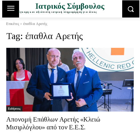
Ιατρικός Σύμβουλος
Έγκυρη και αξιόπιστη ιατρική πληροφόρηση για όλους
Ετικέτες
έπαθλα Αρετής
Tag:
έπαθλα Αρετής
Ειδήσεις
Απονομή Επάθλων Αρετής «Κλειώ
Μισιρλόγλου» από τον Ε.Ε.Σ.