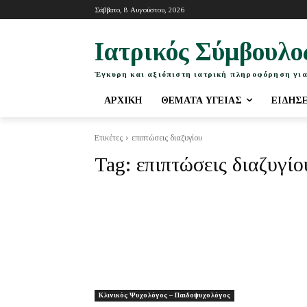
Σάββατο, 8 Αυγούστου, 2026
Ιατρικός Σύμβουλο
Έγκυρη και αξιόπιστη ιατρική πληροφόρηση για
ΑΡΧΙΚΉ
ΘΈΜΑΤΑ ΥΓΕΊΑΣ
ΕΙΔΉΣ
Ετικέτες
επιπτώσεις διαζυγίου
Tag:
επιπτώσεις διαζυγίο
Κλινικός Ψυχολόγος – Παιδοψυχολόγος