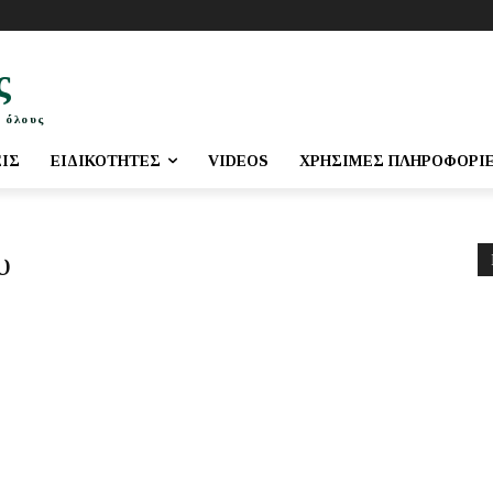
ς
 όλους
ΕΙΣ
ΕΙΔΙΚΌΤΗΤΕΣ
VIDEOS
ΧΡΉΣΙΜΕΣ ΠΛΗΡΟΦΟΡΊ
υ