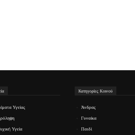
εία
Κατηγορίες Κοινού
έματα Υγείας
Άνδρας
ρόληψη
Γυναίκα
υχική Υγεία
Παιδί