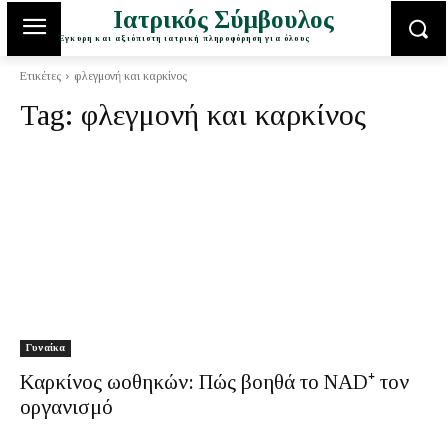
Ιατρικός Σύμβουλος
Έγκυρη και αξιόπιστη ιατρική πληροφόρηση για όλους
Ετικέτες
φλεγμονή και καρκίνος
Tag:
φλεγμονή και καρκίνος
Γυναίκα
Καρκίνος ωοθηκών: Πώς βοηθά το NAD⁺ τον
οργανισμό