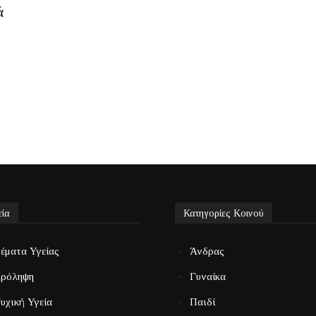
ά
εία
Κατηγορίες Κοινού
έματα Υγείας
Άνδρας
ρόληψη
Γυναίκα
υχική Υγεία
Παιδί