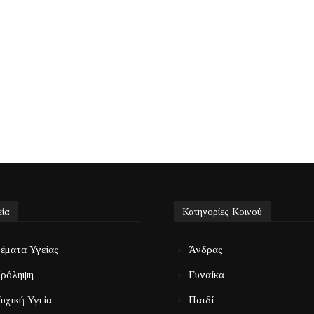
εία
Κατηγορίες Κοινού
έματα Υγείας
Άνδρας
ρόληψη
Γυναίκα
υχική Υγεία
Παιδί