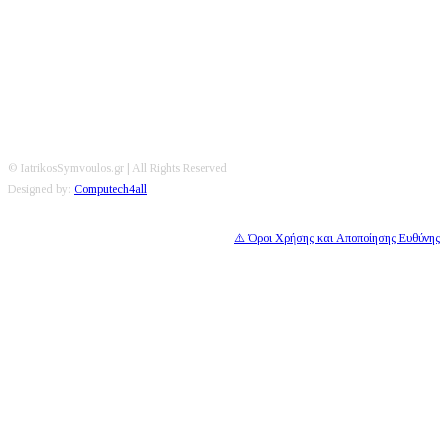
Editorial
|
Disclaimer
|
Contact
© IatrikosSymvoulos.gr | All Rights Reserved
Designed by:
Computech4all
⚠️ Όροι Χρήσης και Αποποίησης Ευθύνης