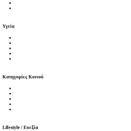
Μύθοι και Αλήθειες
Videos
Υγεία
Θέματα Υγείας
Πρόληψη
Ψυχική Υγεία
Στοματική Υγεία
Σεξουαλική Υγεία
Κατηγορίες Κοινού
Άνδρας
Γυναίκα
Παιδί
Τρίτη Ηλικία
ΑμεΑ
Lifestyle / Ευεξία