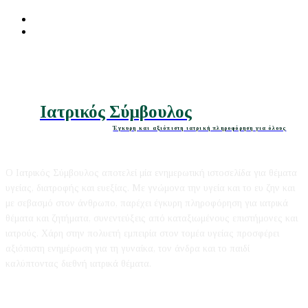
Διατροφή
Ομορφιά
Ιατρικός Σύμβουλος
Έγκυρη και αξιόπιστη ιατρική πληροφόρηση για όλους
Ο Ιατρικός Σύμβουλος αποτελεί μία ενημερωτική ιστοσελίδα για θέματα
υγείας, διατροφής και ευεξίας. Με γνώμονα την υγεία και το ευ ζην και
με σεβασμό στον άνθρωπο, παρέχει έγκυρη πληροφόρηση για ιατρικά
θέματα και ζητήματα, συνεντεύξεις από καταξιωμένους επιστήμονες και
ιατρούς. Χάρη στην πολυετή εμπειρία στον τομέα υγείας προσφέρει
αξιόπιστη ενημέρωση για τη γυναίκα, τον άνδρα και το παιδί
καλύπτοντας διεθνή ιατρικά θέματα.