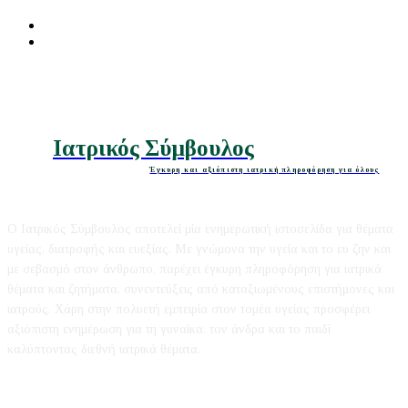
Διατροφή
Ομορφιά
Ιατρικός Σύμβουλος
Έγκυρη και αξιόπιστη ιατρική πληροφόρηση για όλους
Ο Ιατρικός Σύμβουλος αποτελεί μία ενημερωτική ιστοσελίδα για θέματα
υγείας, διατροφής και ευεξίας. Με γνώμονα την υγεία και το ευ ζην και
με σεβασμό στον άνθρωπο, παρέχει έγκυρη πληροφόρηση για ιατρικά
θέματα και ζητήματα, συνεντεύξεις από καταξιωμένους επιστήμονες και
ιατρούς. Χάρη στην πολυετή εμπειρία στον τομέα υγείας προσφέρει
αξιόπιστη ενημέρωση για τη γυναίκα, τον άνδρα και το παιδί
καλύπτοντας διεθνή ιατρικά θέματα.