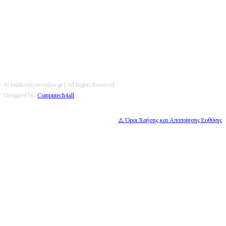
Editorial
|
Disclaimer
|
Contact
© IatrikosSymvoulos.gr | All Rights Reserved
Designed by:
Computech4all
⚠️ Όροι Χρήσης και Αποποίησης Ευθύνης