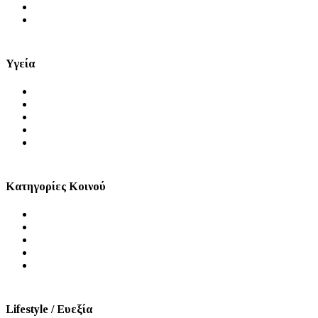
Μύθοι και Αλήθειες
Videos
Υγεία
Θέματα Υγείας
Πρόληψη
Ψυχική Υγεία
Στοματική Υγεία
Σεξουαλική Υγεία
Κατηγορίες Κοινού
Άνδρας
Γυναίκα
Παιδί
Τρίτη Ηλικία
ΑμεΑ
Lifestyle / Ευεξία