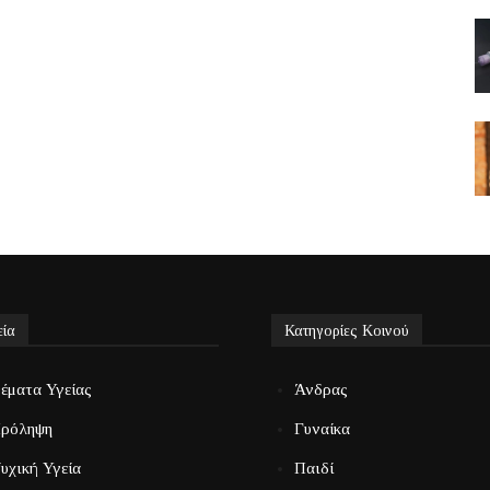
εία
Κατηγορίες Κοινού
έματα Υγείας
Άνδρας
ρόληψη
Γυναίκα
υχική Υγεία
Παιδί