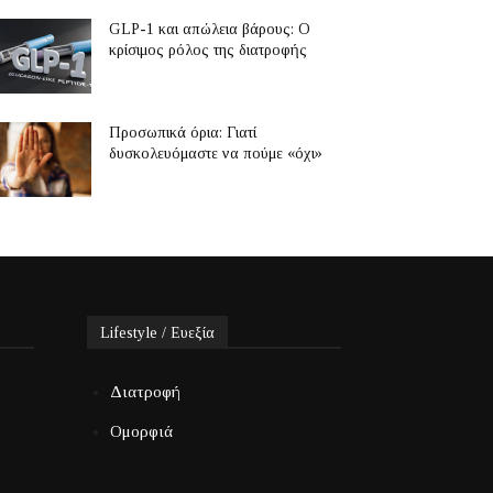
GLP-1 και απώλεια βάρους: Ο
κρίσιμος ρόλος της διατροφής
Προσωπικά όρια: Γιατί
δυσκολευόμαστε να πούμε «όχι»
Lifestyle / Ευεξία
Διατροφή
Ομορφιά