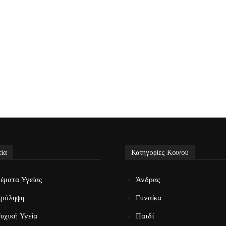
εία
Κατηγορίες Κοινού
έματα Υγείας
Άνδρας
ρόληψη
Γυναίκα
υχική Υγεία
Παιδί