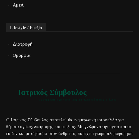
ΑμεΑ
Lifestyle / Ευεξία
Διατροφή
Ομορφιά
Ιατρικός Σύμβουλος
Έγκυρη και αξιόπιστη ιατρική πληροφόρηση για όλους
Ο Ιατρικός Σύμβουλος αποτελεί μία ενημερωτική ιστοσελίδα για
θέματα υγείας, διατροφής και ευεξίας. Με γνώμονα την υγεία και το
ευ ζην και με σεβασμό στον άνθρωπο, παρέχει έγκυρη πληροφόρηση