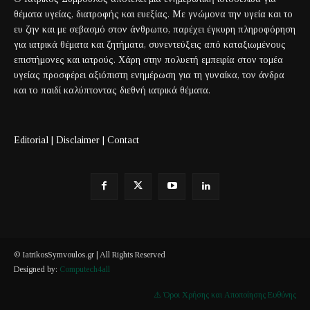
θέματα υγείας, διατροφής και ευεξίας. Με γνώμονα την υγεία και το
ευ ζην και με σεβασμό στον άνθρωπο, παρέχει έγκυρη πληροφόρηση
για ιατρικά θέματα και ζητήματα, συνεντεύξεις από καταξιωμένους
επιστήμονες και ιατρούς. Χάρη στην πολυετή εμπειρία στον τομέα
υγείας προσφέρει αξιόπιστη ενημέρωση για τη γυναίκα, τον άνδρα
και το παιδί καλύπτοντας διεθνή ιατρικά θέματα.
Editorial
|
Disclaimer
|
Contact
© IatrikosSymvoulos.gr | All Rights Reserved
Designed by:
Computech4all
⚠️ Όροι Χρήσης και Αποποίησης Ευθύνης