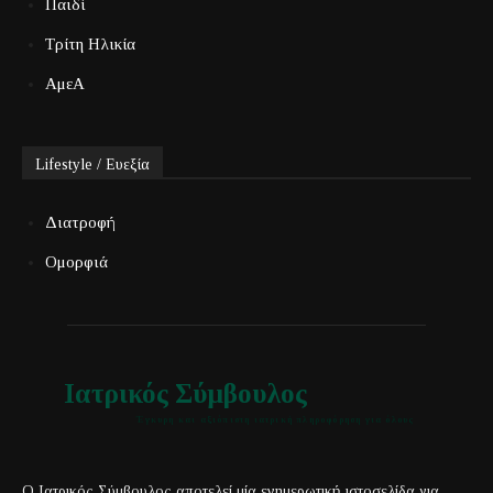
Παιδί
Τρίτη Ηλικία
ΑμεΑ
Lifestyle / Ευεξία
Διατροφή
Ομορφιά
Ιατρικός Σύμβουλος
Έγκυρη και αξιόπιστη ιατρική πληροφόρηση για όλους
Ο Ιατρικός Σύμβουλος αποτελεί μία ενημερωτική ιστοσελίδα για