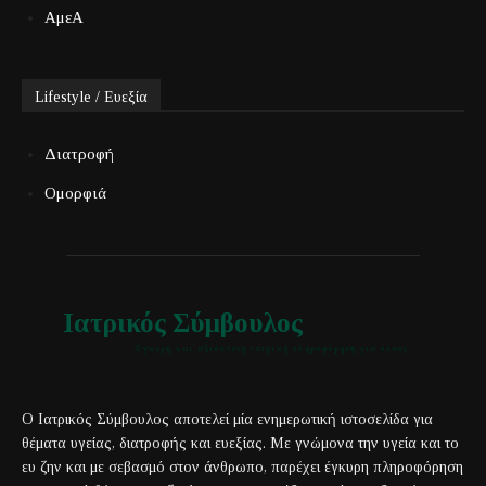
ΑμεΑ
Lifestyle / Ευεξία
Διατροφή
Ομορφιά
Ιατρικός Σύμβουλος
Έγκυρη και αξιόπιστη ιατρική πληροφόρηση για όλους
Ο Ιατρικός Σύμβουλος αποτελεί μία ενημερωτική ιστοσελίδα για
θέματα υγείας, διατροφής και ευεξίας. Με γνώμονα την υγεία και το
ευ ζην και με σεβασμό στον άνθρωπο, παρέχει έγκυρη πληροφόρηση