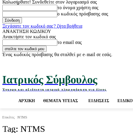
Καλωσήρθατε! Συνδεθείτε στον λογαριασμό σας
το όνομα χρήστη σας
ο κωδικός πρόσβασης σας
Ξεχάσατε τον κωδικό σας? ζήτα βοήθεια
ΑΝΑΚΤΗΣΗ ΚΩΔΙΚΟΥ
Ανακτήστε τον κωδικό σας
το email σας
Ένας κωδικός πρόσβασης θα σταλθεί με e-mail σε εσάς.
Πέμπτη, 6 Αυγούστου, 2026
Ιατρικός Σύμβουλος
Έγκυρη και αξιόπιστη ιατρική πληροφόρηση για όλους
ΑΡΧΙΚΉ
ΘΈΜΑΤΑ ΥΓΕΊΑΣ
ΕΙΔΉΣΕΙΣ
ΕΙΔΙΚ
Ετικέτες
NTMS
Tag:
NTMS