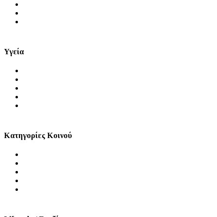
Ειδήσεις
Μύθοι και Αλήθειες
Videos
Υγεία
Θέματα Υγείας
Πρόληψη
Ψυχική Υγεία
Στοματική Υγεία
Σεξουαλική Υγεία
Κατηγορίες Κοινού
Άνδρας
Γυναίκα
Παιδί
Τρίτη Ηλικία
ΑμεΑ