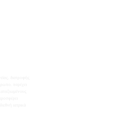
γείας, διατροφής
θρωπο, παρέχει
 καταξιωμένους
 προσφέρει
διεθνή ιατρικά