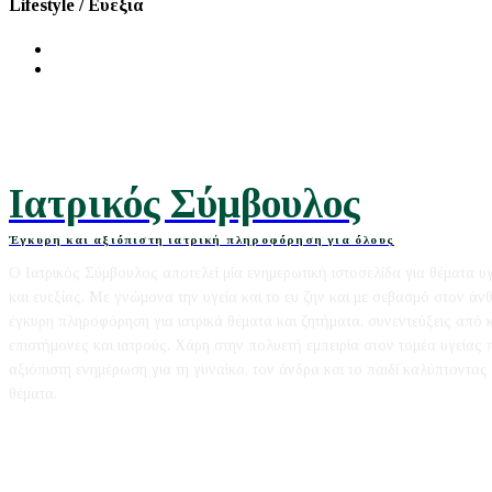
Lifestyle / Ευεξία
Διατροφή
Ομορφιά
Ιατρικός Σύμβουλος
Έγκυρη και αξιόπιστη ιατρική πληροφόρηση για όλους
Ο Ιατρικός Σύμβουλος αποτελεί μία ενημερωτική ιστοσελίδα για θέματα υ
και ευεξίας. Με γνώμονα την υγεία και το ευ ζην και με σεβασμό στον άν
έγκυρη πληροφόρηση για ιατρικά θέματα και ζητήματα, συνεντεύξεις από
επιστήμονες και ιατρούς. Χάρη στην πολυετή εμπειρία στον τομέα υγείας
αξιόπιστη ενημέρωση για τη γυναίκα, τον άνδρα και το παιδί καλύπτοντας 
θέματα.
Editorial
|
Disclaimer
|
Contact