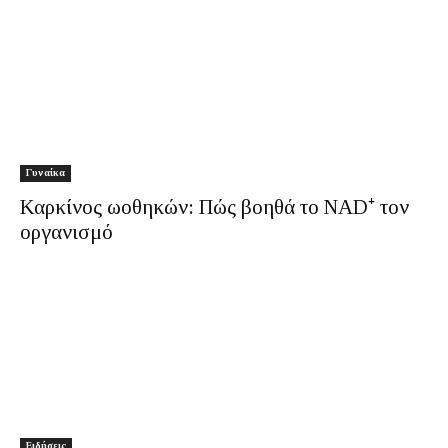
Γυναίκα
Καρκίνος ωοθηκών: Πώς βοηθά το NAD⁺ τον
οργανισμό
Ειδήσεις