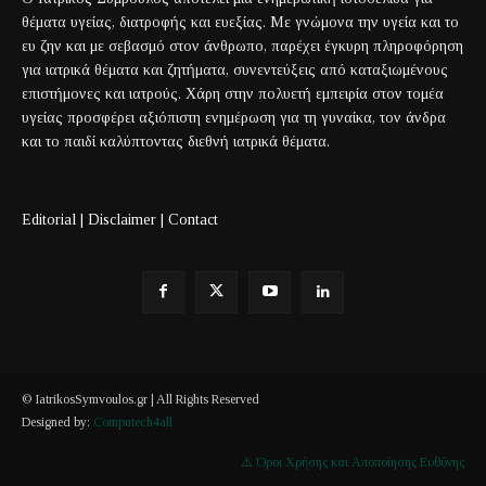
θέματα υγείας, διατροφής και ευεξίας. Με γνώμονα την υγεία και το
ευ ζην και με σεβασμό στον άνθρωπο, παρέχει έγκυρη πληροφόρηση
για ιατρικά θέματα και ζητήματα, συνεντεύξεις από καταξιωμένους
επιστήμονες και ιατρούς. Χάρη στην πολυετή εμπειρία στον τομέα
υγείας προσφέρει αξιόπιστη ενημέρωση για τη γυναίκα, τον άνδρα
και το παιδί καλύπτοντας διεθνή ιατρικά θέματα.
Editorial
|
Disclaimer
|
Contact
© IatrikosSymvoulos.gr | All Rights Reserved
Designed by:
Computech4all
⚠️ Όροι Χρήσης και Αποποίησης Ευθύνης