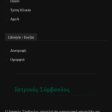
Παιδί
Τρίτη Ηλικία
ΑμεΑ
Lifestyle / Ευεξία
Διατροφή
Ομορφιά
Ιατρικός Σύμβουλος
Έγκυρη και αξιόπιστη ιατρική πληροφόρηση για όλους
Ο Ιατρικός Σύμβουλος αποτελεί μία ενημερωτική ιστοσελίδα για