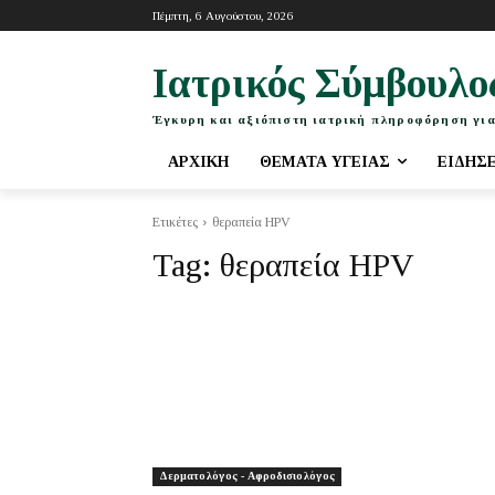
Πέμπτη, 6 Αυγούστου, 2026
Ιατρικός Σύμβουλο
Έγκυρη και αξιόπιστη ιατρική πληροφόρηση για
ΑΡΧΙΚΉ
ΘΈΜΑΤΑ ΥΓΕΊΑΣ
ΕΙΔΉΣ
Ετικέτες
θεραπεία HPV
Tag:
θεραπεία HPV
Δερματολόγος - Αφροδισιολόγος