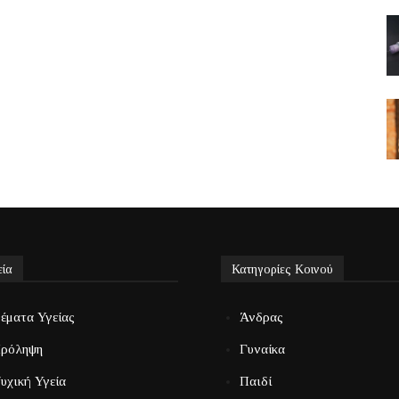
εία
Κατηγορίες Κοινού
έματα Υγείας
Άνδρας
ρόληψη
Γυναίκα
υχική Υγεία
Παιδί