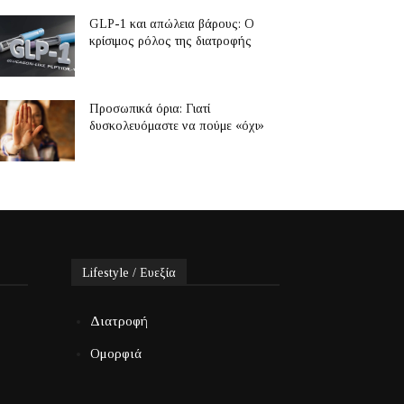
GLP-1 και απώλεια βάρους: Ο
κρίσιμος ρόλος της διατροφής
Προσωπικά όρια: Γιατί
δυσκολευόμαστε να πούμε «όχι»
Lifestyle / Ευεξία
Διατροφή
Ομορφιά