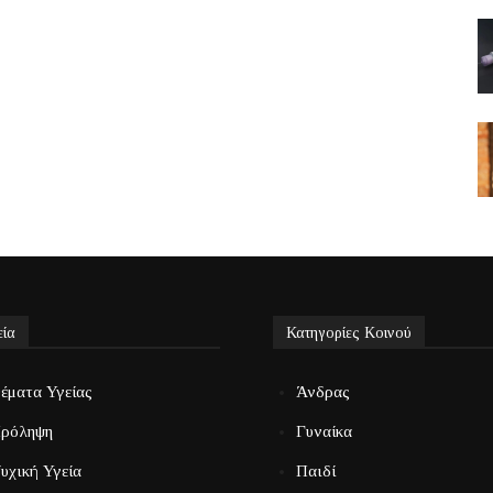
εία
Κατηγορίες Κοινού
έματα Υγείας
Άνδρας
ρόληψη
Γυναίκα
υχική Υγεία
Παιδί