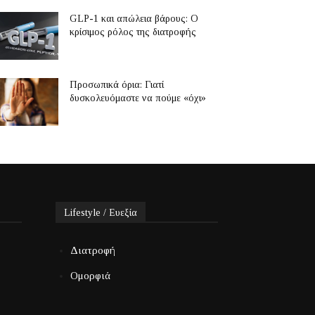
GLP-1 και απώλεια βάρους: Ο
κρίσιμος ρόλος της διατροφής
Προσωπικά όρια: Γιατί
δυσκολευόμαστε να πούμε «όχι»
Lifestyle / Ευεξία
Διατροφή
Ομορφιά