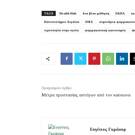
TAGS
Health Hub
δια βίου μάθηση
ΕΚΠΑ
εκ
Πανεπιστήμιο Αιγαίου
ΠΦΣ
σεμινάρια φαρμακοπο
τεχνολογία στην υγεία
φαρμακευτική καινοτομία
ψ
Προηγούμενο άρθρο
Μέτρα προστασίας αστέγων από τον καύσωνα
Ευγένιος Γκράουρ