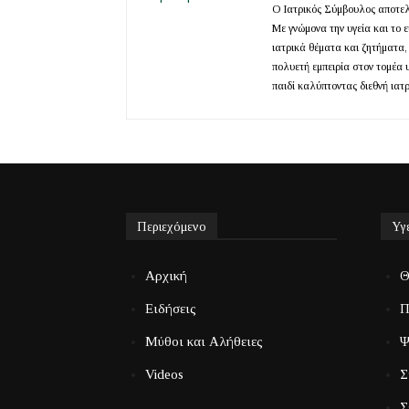
Ο Ιατρικός Σύμβουλος αποτελε
Με γνώμονα την υγεία και το 
ιατρικά θέματα και ζητήματα,
πολυετή εμπειρία στον τομέα 
παιδί καλύπτοντας διεθνή ιατ
Περιεχόμενο
Υγ
Αρχική
Θ
Ειδήσεις
Π
Μύθοι και Αλήθειες
Ψ
Videos
Σ
Σ