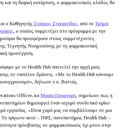
ση και τη διαρκή κατάρτιση, ο φαρμακευτικός κλάδος θα
και ο Καθηγητής
Σταύρος Σταυρινίδης
, από το
Τμήμα
Θράκης
, ο οποίος συμμετέχει στο πρόγραμμα με την
εμινάρια θα προσφέρουν στους συμμετέχοντες
της Τεχνητής Νοημοσύνης με τη φαρμακευτική
ρική προσέγγιση.
άφηκε με το Health Hub αποτελεί την αρχή μιας
ασης σε επιπλέον δράσεις. «Με το Health Hub κάνουμε
 εκσυγχρονισμό», δήλωσε ο κ. Βαλτάς.
rations Officer, κα
Μαρία Πουρνάρη
, σημείωσε πως η
επιστημίων δημιουργεί έναν ισχυρό συνδετικό κρίκο
ρά εργασίας. «Είναι χαρά μας να συμβάλλουμε σε μια
 Το τρίγωνο αυτό – ΠΦΣ, πανεπιστήμια, Health Hub –
υνατότητα πρόσβασης σε φαρμακοποιούς όχι μόνο στην
.