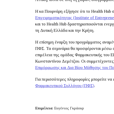
Η κα Πουρνάρη εξήγησε ότι το Health Hub σ
Επιχειρηματικότητας (Institute of Entrepre
και το Health Hub δραστηριοποιούνται ενεργά
τη Δυτική Ελλάδα και την Κρήτη.
Η επίσημη έναρξη του προγράμματος αναμέν
ΠΦΣ. Τα σεμινάρια θα προσφέρονται μέσω 
επιμέλεια της ομάδας Φαρμακευτικής του Ε
Κωνσταντίνου Δεμέτζου. Οι συμμετέχοντες
Επιμόρφωσης και Δια Βίου Μάθησης του Πα
Για περισσότερες πληροφορίες μπορείτε να 
Φαρμακευτικού Συλλόγου (ΠΦΣ)
.
Επιμέλεια
: Ευγένιος Γκράουρ