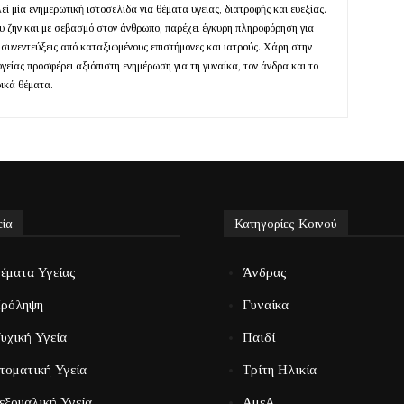
ί μία ενημερωτική ιστοσελίδα για θέματα υγείας, διατροφής και ευεξίας.
ευ ζην και με σεβασμό στον άνθρωπο, παρέχει έγκυρη πληροφόρηση για
 συνεντεύξεις από καταξιωμένους επιστήμονες και ιατρούς. Χάρη στην
υγείας προσφέρει αξιόπιστη ενημέρωση για τη γυναίκα, τον άνδρα και το
ρικά θέματα.
εία
Κατηγορίες Κοινού
έματα Υγείας
Άνδρας
ρόληψη
Γυναίκα
υχική Υγεία
Παιδί
τοματική Υγεία
Τρίτη Ηλικία
εξουαλική Υγεία
ΑμεΑ