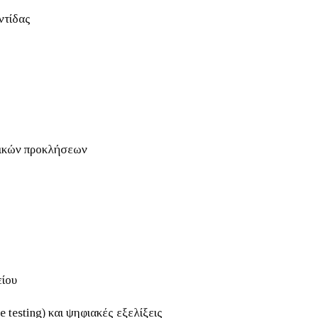
ντίδας
τικών προκλήσεων
ίου
 testing) και ψηφιακές εξελίξεις