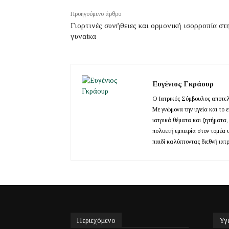
Προηγούμενο άρθρο
Γιορτινές συνήθειες και ορμονική ισορροπία στ
γυναίκα
Ευγένιος Γκράουρ
Ο Ιατρικός Σύμβουλος αποτελε
Με γνώμονα την υγεία και το 
ιατρικά θέματα και ζητήματα,
πολυετή εμπειρία στον τομέα 
παιδί καλύπτοντας διεθνή ιατ
Περιεχόμενο
Υγ