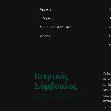
Αρχική
Θ
Ειδήσεις
Π
Μύθοι και Αλήθειες
Ψ
Videos
Σ
Σ
Ιατρικός
Ο Ια
θέματ
Σύμβουλος
ευ ζ
για 
Έγκυρη και αξιόπιστη ιατρική
επισ
πληροφόρηση για όλους
υγεί
το πα