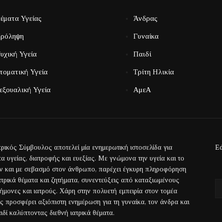
έματα Υγείας
Άνδρας
ρόληψη
Γυναίκα
υχική Υγεία
Παιδί
τοματική Υγεία
Τρίτη Ηλικία
εξουαλική Υγεία
ΑμεΑ
τρικός Σύμβουλος αποτελεί μία ενημερωτική ιστοσελίδα για
Ed
α υγείας, διατροφής και ευεξίας. Με γνώμονα την υγεία και το
ην και με σεβασμό στον άνθρωπο, παρέχει έγκυρη πληροφόρηση
ιατρικά θέματα και ζητήματα, συνεντεύξεις από καταξιωμένους
τήμονες και ιατρούς. Χάρη στην πολυετή εμπειρία στον τομέα
ας προσφέρει αξιόπιστη ενημέρωση για τη γυναίκα, τον άνδρα και
ιδί καλύπτοντας διεθνή ιατρικά θέματα.