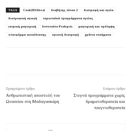
TAGS
Cook2DIAbeat
διαβήτης τύπου 2
διατροφή και υγεία
διατροφική αγωγή
ευρωπαϊκά προγράμματα υγείας
ιατρική μαγειρική
Ινστιτούτο Prolepsis
μαγειρική και πρόληψη
πλατφόρμα εκπαίδευσης
υγιεινή διατροφή
χρόνια νοσήματα
Προηγούμενο άρθρο
Επόμενο άρθρο
Ανθρωπιστική αποστολή του
Στεγνά προγράμματα χωρίς
Ωνασείου στη Μαδαγασκάρη
δραματοθεραπεία και
παιγνιοθεραπεία