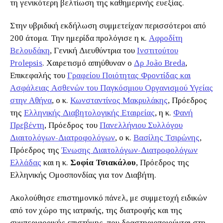
τη γενικότερη βελτίωση της καθημερινής ευεξίας.
Στην υβριδική εκδήλωση συμμετείχαν περισσότεροι από
200 άτομα. Την ημερίδα προλόγισε η κ.
Αφροδίτη
Βελουδάκη
, Γενική Διευθύντρια του
Ινστιτούτου
Prolepsis
. Χαιρετισμό απηύθυναν ο
Δρ João Breda
,
Επικεφαλής του
Γραφείου Ποιότητας Φροντίδας και
Ασφάλειας Ασθενών του Παγκόσμιου Οργανισμού Υγείας
στην Αθήνα
, ο κ.
Κωνσταντίνος Μακρυλάκης
, Πρόεδρος
της
Ελληνικής Διαβητολογικής Εταιρείας
, η κ.
Φανή
Πρεβέντη
, Πρόεδρος του
Πανελλήνιου Συλλόγου
Διαιτολόγων-Διατροφολόγων
, ο κ.
Βασίλης Τσιρώνης
,
Πρόεδρος της
Ένωσης Διαιτολόγων-Διατροφολόγων
Ελλάδας
και η κ.
Σοφία Τσιακάλου
, Πρόεδρος της
Ελληνικής Ομοσπονδίας για τον Διαβήτη.
Ακολούθησε επιστημονικό πάνελ, με συμμετοχή ειδικών
από τον χώρο της ιατρικής, της διατροφής και της
συμπεριφορικής επιστήμης, που δραστηριοποιούνται στη