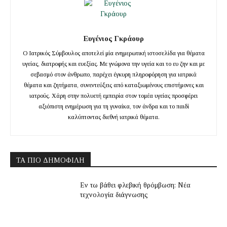
Ευγένιος Γκράουρ
Ο Ιατρικός Σύμβουλος αποτελεί μία ενημερωτική ιστοσελίδα για θέματα
υγείας, διατροφής και ευεξίας. Με γνώμονα την υγεία και το ευ ζην και με
σεβασμό στον άνθρωπο, παρέχει έγκυρη πληροφόρηση για ιατρικά
θέματα και ζητήματα, συνεντεύξεις από καταξιωμένους επιστήμονες και
ιατρούς. Χάρη στην πολυετή εμπειρία στον τομέα υγείας προσφέρει
αξιόπιστη ενημέρωση για τη γυναίκα, τον άνδρα και το παιδί
καλύπτοντας διεθνή ιατρικά θέματα.
ΤΑ ΠΙΟ ΔΗΜΟΦΙΛΉ
Εν τω βάθει φλεβική θρόμβωση: Νέα
τεχνολογία διάγνωσης