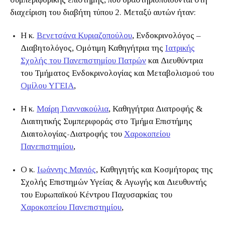
διαχείριση του διαβήτη τύπου 2. Μεταξύ αυτών ήταν:
Η κ.
Βενετσάνα Κυριαζοπούλου
, Ενδοκρινολόγος –
Διαβητολόγος, Ομότιμη Καθηγήτρια της
Ιατρικής
Σχολής του Πανεπιστημίου Πατρών
και Διευθύντρια
του Τμήματος Ενδοκρινολογίας και Μεταβολισμού του
Ομίλου ΥΓΕΙΑ
,
Η κ.
Μαίρη Γιαννακούλια
, Καθηγήτρια Διατροφής &
Διαιτητικής Συμπεριφοράς στο Τμήμα Επιστήμης
Διαιτολογίας-Διατροφής του
Χαροκοπείου
Πανεπιστημίου
,
Ο κ.
Ιωάννης Μανιός
, Καθηγητής και Κοσμήτορας της
Σχολής Επιστημών Υγείας & Αγωγής και Διευθυντής
του Ευρωπαϊκού Κέντρου Παχυσαρκίας του
Χαροκοπείου Πανεπιστημίου
,