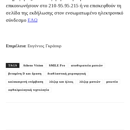
επικοινωνήσουν στο 210-95.95.215 ή να επισκεφθούν τη
σελίδα της εκδήλωσης στον ενσωματωμένο ηλεκτρονικό
σύνδεσμο
ΕΔΩ
Επιμέλεια
: Ευγένιος Γκράουρ
TAGS
Athens Vision
SMILE Pro
αποθεραπεία ματιών
βιταμίνη D και όραση
διαθλαστική χειρουργική
καλοκαιρινή επέμβαση
λέιζερ και ήλιος
λέιζερ ματιών
μυωπία
οφθαλμολογική τεχνολογία