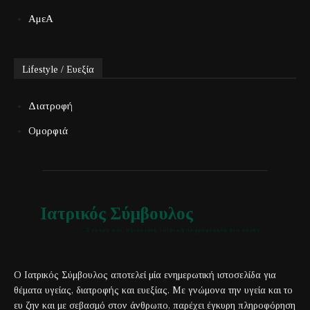
ΑμεΑ
Lifestyle / Ευεξία
Διατροφή
Ομορφιά
Ιατρικός Σύμβουλος
Έγκυρη και αξιόπιστη ιατρική πληροφόρηση για όλους
Ο Ιατρικός Σύμβουλος αποτελεί μία ενημερωτική ιστοσελίδα για
θέματα υγείας, διατροφής και ευεξίας. Με γνώμονα την υγεία και το
ευ ζην και με σεβασμό στον άνθρωπο, παρέχει έγκυρη πληροφόρηση