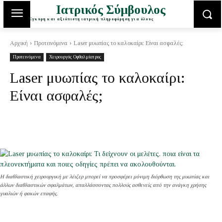
Ιατρικός Σύμβουλος
Έγκυρη και αξιόπιστη ιατρική πληροφόρηση για όλους
Αρχική
Προτεινόμενα
Laser μυωπίας το καλοκαίρι: Είναι ασφαλές;
Προτεινόμενα
Χειρουργός Οφθαλμίατρος
Laser μυωπίας το καλοκαίρι:
Είναι ασφαλές;
Η διαθλαστική χειρουργική με λέιζερ μπορεί να προσφέρει μόνιμη διόρθωση της μυωπίας και
άλλων διαθλαστικών σφαλμάτων, απαλλάσσοντας πολλούς ασθενείς από την ανάγκη χρήσης
γυαλιών ή φακών επαφής.