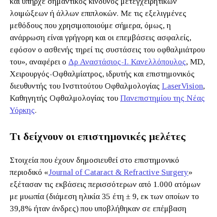
και υπήρχε σημαντικός κίνδυνος μετεγχειρητικών
λοιμώξεων ή άλλων επιπλοκών. Με τις εξελιγμένες
μεθόδους που χρησιμοποιούμε σήμερα, όμως, η
ανάρρωση είναι γρήγορη και οι επεμβάσεις ασφαλείς,
εφόσον ο ασθενής τηρεί τις συστάσεις του οφθαλμιάτρου
του», αναφέρει ο
Δρ Αναστάσιος-Ι. Κανελλόπουλος
, MD,
Χειρουργός-Οφθαλμίατρος, ιδρυτής και επιστημονικός
διευθυντής του Ινστιτούτου Οφθαλμολογίας
LaserVision
,
Καθηγητής Οφθαλμολογίας του
Πανεπιστημίου της Νέας
Υόρκης
.
Τι δείχνουν οι επιστημονικές μελέτες
Στοιχεία που έχουν δημοσιευθεί στο επιστημονικό
περιοδικό «
Journal of Cataract & Refractive Surgery
»
εξέτασαν τις εκβάσεις περισσότερων από 1.000 ατόμων
με μυωπία (διάμεση ηλικία 35 έτη ± 9, εκ των οποίων το
39,8% ήταν άνδρες) που υποβλήθηκαν σε επέμβαση