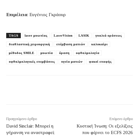
Επιμέλεια
: Ευγένιος Γκράουρ
TAGS
laser μυωπίας
LaserVision
LASIK
γυαλιά οράσεως
διαθλαστική χειρουργική
επέμβαση ματιών
καλοκαίρι
μέθοδος SMILE
μυωπία
όραση
οφθαλμολογία
οφθαλμολογικές επεμβάσεις
υγεία ματιών
φακοί επαφής
Προηγούμενο άρθρο
Επόμενο άρθρο
David Sinclair: Μπορεί η
Κυστική Ίνωση: Οι εξελίξεις
γήρανση να αναστραφεί;
που φέρνει το ECFS 2026