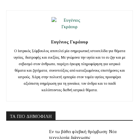
Ευγένιος Γκράουρ
Ο Ιατρικός Σύμβουλος αποτελεί μία ενημερωτική ιστοσελίδα για θέματα
υγείας, διατροφής και ευεξίας. Με γνώμονα την υγεία και το ευ ζην και με
σεβασμό στον άνθρωπο, παρέχει έγκυρη πληροφόρηση για ιατρικά
θέματα και ζητήματα, συνεντεύξεις από καταξιωμένους επιστήμονες και
ιατρούς. Χάρη στην πολυετή εμπειρία στον τομέα υγείας προσφέρει
αξιόπιστη ενημέρωση για τη γυναίκα, τον άνδρα και το παιδί
καλύπτοντας διεθνή ιατρικά θέματα.
ΤΑ ΠΙΟ ΔΗΜΟΦΙΛΉ
Εν τω βάθει φλεβική θρόμβωση: Νέα
τεχνολογία διάγνωσης