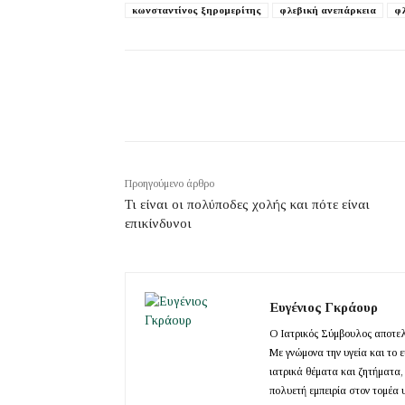
κωνσταντίνος ξηρομερίτης
φλεβική ανεπάρκεια
φλ
Προηγούμενο άρθρο
Τι είναι οι πολύποδες χολής και πότε είναι
επικίνδυνοι
Ευγένιος Γκράουρ
Ο Ιατρικός Σύμβουλος αποτελε
Με γνώμονα την υγεία και το 
ιατρικά θέματα και ζητήματα,
πολυετή εμπειρία στον τομέα 