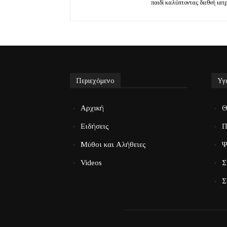
παιδί καλύπτοντας διεθνή ιατ
Περιεχόμενο
Υγ
Αρχική
Θ
Ειδήσεις
Π
Μύθοι και Αλήθειες
Ψ
Videos
Σ
Σ