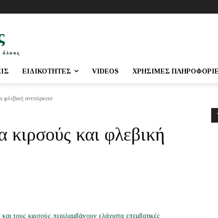
ς
 όλους
ΕΙΣ
ΕΙΔΙΚΌΤΗΤΕΣ
VIDEOS
ΧΡΉΣΙΜΕΣ ΠΛΗΡΟΦΟΡΊ
αι φλεβική ανεπάρκεια
α κιρσούς και φλεβική