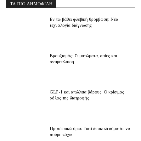
ΤΑ ΠΙΟ ΔΗΜΟΦΙΛΉ
Εν τω βάθει φλεβική θρόμβωση: Νέα
τεχνολογία διάγνωσης
Βρουξισμός: Συμπτώματα, αιτίες και
αντιμετώπιση
GLP-1 και απώλεια βάρους: Ο κρίσιμος
ρόλος της διατροφής
Προσωπικά όρια: Γιατί δυσκολευόμαστε να
πούμε «όχι»