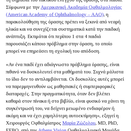
Σύμφωνα με την
Αμερικανική Ακαδημία Οφθαλμολογίας
(American Academy of Ophthalmology – AAO)
, η
παρακολούθηση της όρασης πρέπει να ξεκινά από νεαρή
ηλικία και να συνεχίζεται συστηματικά κατά την παιδική
ανάπτυξη. Εκτιμάται ότι περίπου 1 στα 4 παιδιά
παρουσιάζει κάποιο πρόβλημα στην όραση, το οποίο
μπορεί να επηρεάσει τη σχολική του απόδοση.
«Αν ένα παιδί έχει αδιάγνωστο πρόβλημα όρασης, είναι
πιθανό να δυσκολευτεί στα μαθήματά του. Συχνά μάλιστα
το ίδιο δεν το αντιλαμβάνεται. Οι δυσκολίες αυτές μπορεί
να παρερμηνευθούν ως μαθησιακές ή συμπεριφορικές
διαταραχές. Στην πραγματικότητα, όταν δεν βλέπει
καθαρά στον πίνακα ή στο βιβλίο, είναι φυσικό να χάνει τη
συγκέντρωσή του, να δείχνει μειωμένο ενδιαφέρον ή
ακόμη και να έχει χαμηλότερη αυτοεκτίμηση», εξηγεί η
Χειρουργός Οφθαλμίατρος
Μαρία Ζώζολου
, MD, PhD,
FEBO, από την
Athens Vision
Οφθαλμολογική Μονάδα