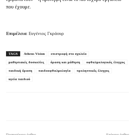
που έχουμε.
Επιμέλεια
: Ευγένιος Γκράουρ
TAGS
Athens Vision
επιστροφή στο σχολείο
μαθησιακές δυσκολίες
όραση και μάθηση
οφθαλμολογικός έλεγχος
παιδική όραση
παιδοοφθαλμολογία
προληπτικός έλεγχος
υγεία παιδιού
Προηγούμενο άρθρο
Επόμενο άρθρο