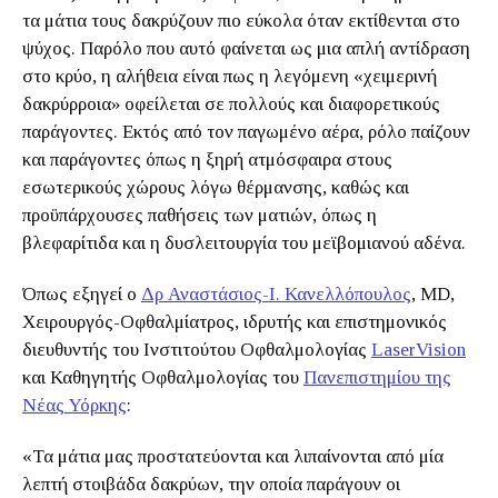
τα μάτια τους δακρύζουν πιο εύκολα όταν εκτίθενται στο
ψύχος. Παρόλο που αυτό φαίνεται ως μια απλή αντίδραση
στο κρύο, η αλήθεια είναι πως η λεγόμενη «χειμερινή
δακρύρροια» οφείλεται σε πολλούς και διαφορετικούς
παράγοντες. Εκτός από τον παγωμένο αέρα, ρόλο παίζουν
και παράγοντες όπως η ξηρή ατμόσφαιρα στους
εσωτερικούς χώρους λόγω θέρμανσης, καθώς και
προϋπάρχουσες παθήσεις των ματιών, όπως η
βλεφαρίτιδα και η δυσλειτουργία του μεϊβομιανού αδένα.
Όπως εξηγεί ο
Δρ Αναστάσιος-Ι. Κανελλόπουλος
, MD,
Χειρουργός-Οφθαλμίατρος, ιδρυτής και επιστημονικός
διευθυντής του Ινστιτούτου Οφθαλμολογίας
LaserVision
και Καθηγητής Οφθαλμολογίας του
Πανεπιστημίου της
Νέας Υόρκης
:
«Τα μάτια μας προστατεύονται και λιπαίνονται από μία
λεπτή στοιβάδα δακρύων, την οποία παράγουν οι