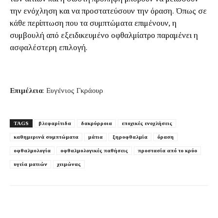
την ενόχληση και να προστατεύσουν την όραση. Όπως σε
κάθε περίπτωση που τα συμπτώματα επιμένουν, η
συμβουλή από εξειδικευμένο οφθαλμίατρο παραμένει η
ασφαλέστερη επιλογή.
Επιμέλεια
: Ευγένιος Γκράουρ
TAGS
βλεφαρίτιδα
δακρύρροια
εποχικές ενοχλήσεις
καθημερινά συμπτώματα
μάτια
ξηροφθαλμία
όραση
οφθαλμολογία
οφθαλμολογικές παθήσεις
προστασία από το κρύο
υγεία ματιών
χειμώνας