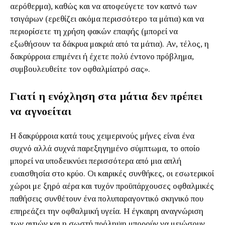
αερόθερμα), καθώς και να αποφεύγετε τον καπνό των
τσιγάρων (ερεθίζει ακόμα περισσότερο τα μάτια) και να
περιορίσετε τη χρήση φακών επαφής (μπορεί να
εξωθήσουν τα δάκρυα μακριά από τα μάτια). Αν, τέλος, η
δακρύρροια επιμένει ή έχετε πολύ έντονο πρόβλημα,
συμβουλευθείτε τον οφθαλμίατρό σας».
Γιατί η ενόχληση στα μάτια δεν πρέπει
να αγνοείται
Η δακρύρροια κατά τους χειμερινούς μήνες είναι ένα
συχνό αλλά συχνά παρεξηγημένο σύμπτωμα, το οποίο
μπορεί να υποδεικνύει περισσότερα από μια απλή
ευαισθησία στο κρύο. Οι καιρικές συνθήκες, οι εσωτερικοί
χώροι με ξηρό αέρα και τυχόν προϋπάρχουσες οφθαλμικές
παθήσεις συνθέτουν ένα πολυπαραγοντικό σκηνικό που
επηρεάζει την οφθαλμική υγεία. Η έγκαιρη αναγνώριση
των αιτιών και η σωστή πρόληψη μπορούν να μειώσουν