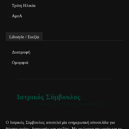
Τρίτη Ηλικία
ΑμεΑ
Lifestyle / Ευεξία
Διατροφή
Ομορφιά
Ιατρικός Σύμβουλος
Έγκυρη και αξιόπιστη ιατρική πληροφόρηση για όλους
Ο Ιατρικός Σύμβουλος αποτελεί μία ενημερωτική ιστοσελίδα για
θέματα υγείας, διατροφής και ευεξίας. Με γνώμονα την υγεία και το