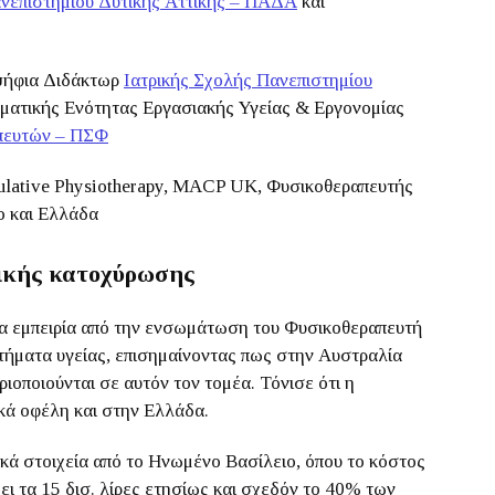
νεπιστημίου Δυτικής Αττικής – ΠΑΔΑ
και
οψήφια Διδάκτωρ
Ιατρικής Σχολής Πανεπιστημίου
Θεματικής Ενότητας Εργασιακής Υγείας & Εργονομίας
πευτών – ΠΣΦ
ulative Physiotherapy, MACP UK, Φυσικοθεραπευτής
ο και Ελλάδα
ικής κατοχύρωσης
α εμπειρία από την ενσωμάτωση του Φυσικοθεραπευτή
τήματα υγείας, επισημαίνοντας πως στην Αυστραλία
οποιούνται σε αυτόν τον τομέα. Τόνισε ότι η
κά οφέλη και στην Ελλάδα.
κά στοιχεία από το Ηνωμένο Βασίλειο, όπου το κόστος
ι τα 15 δισ. λίρες ετησίως και σχεδόν το 40% των