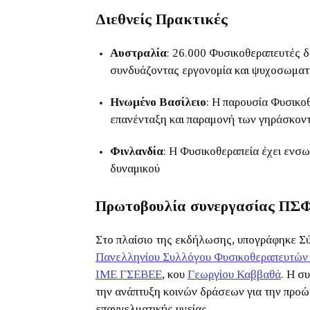
Διεθνείς Πρακτικές
Αυστραλία
: 26.000 Φυσικοθεραπευτές δ
συνδυάζοντας εργονομία και ψυχοσωματ
Ηνωμένο Βασίλειο
: Η παρουσία Φυσικο
επανένταξη και παραμονή των γηράσκον
Φινλανδία
: Η Φυσικοθεραπεία έχει ενσω
δυναμικού
Πρωτοβουλία συνεργασίας ΠΣ
Στο πλαίσιο της εκδήλωσης, υπογράφηκε Σ
Πανελληνίου Συλλόγου Φυσικοθεραπευτών
ΙΜΕ ΓΣΕΒΕΕ
, κου
Γεωργίου Καββαθά
. Η σ
την ανάπτυξη κοινών δράσεων για την προ
επαγγελματικής υγείας.