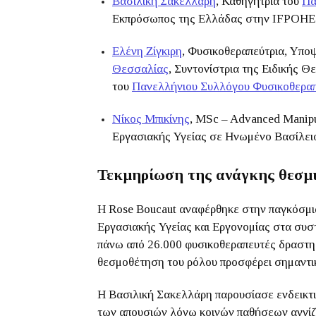
Βασιλική Σακελλάρη
, Καθηγήτρια του
Πα
Εκπρόσωπος της Ελλάδας στην IFPOHE
Ελένη Ζίγκιρη
, Φυσικοθεραπεύτρια, Υπ
Θεσσαλίας
, Συντονίστρια της Ειδικής 
του
Πανελλήνιου Συλλόγου Φυσικοθερα
Νίκος Μπικίνης
, MSc – Advanced Manip
Εργασιακής Υγείας σε Ηνωμένο Βασίλει
Τεκμηρίωση της ανάγκης θεσμ
Η Rose Boucaut αναφέρθηκε στην παγκόσμι
Εργασιακής Υγείας και Εργονομίας στα συσ
πάνω από 26.000 φυσικοθεραπευτές δραστηρι
θεσμοθέτηση του ρόλου προσφέρει σημαντι
Η Βασιλική Σακελλάρη παρουσίασε ενδεικτι
των απουσιών λόγω κοινών παθήσεων αγγίζε