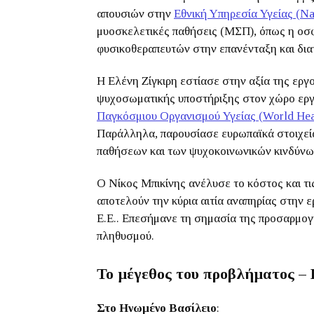
απουσιών στην
Εθνική Υπηρεσία Υγείας (Na
μυοσκελετικές παθήσεις (ΜΣΠ), όπως η οσ
φυσικοθεραπευτών στην επανένταξη και δι
Η Ελένη Ζίγκιρη εστίασε στην αξία της εργ
ψυχοσωματικής υποστήριξης στον χώρο εργ
Παγκόσμιου Οργανισμού Υγείας (World Hea
Παράλληλα, παρουσίασε ευρωπαϊκά στοιχεία
παθήσεων
και των ψυχοκοινωνικών κινδύνω
Ο Νίκος Μπικίνης ανέλυσε το κόστος και τ
αποτελούν την κύρια αιτία αναπηρίας στην 
Ε.Ε.. Επεσήμανε τη σημασία της προσαρμο
πληθυσμού.
Το μέγεθος του προβλήματος – 
Στο Ηνωμένο Βασίλειο
: