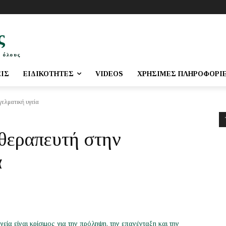
ς
 όλους
ΕΙΣ
ΕΙΔΙΚΌΤΗΤΕΣ
VIDEOS
ΧΡΉΣΙΜΕΣ ΠΛΗΡΟΦΟΡΊ
γελματική υγεία
θεραπευτή στην
α