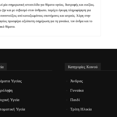
ί μία ενημερωτική ιστοσελίδα για θέματα υγείας, διατροφής και ευεξίας.
ευ ζην και με σεβασμό στον άνθρωπο, παρέχει έγκυρη πληροφόρηση για
 συνεντεύξεις από καταξιωμένους επιστήμονες και ιατρούς. Χάρη στην
υγείας προσφέρει αξιόπιστη ενημέρωση για τη γυναίκα, τον άνδρα και το
ρικά θέματα.
εία
Κατηγορίες Κοινού
έματα Υγείας
Άνδρας
ρόληψη
Γυναίκα
υχική Υγεία
Παιδί
τοματική Υγεία
Τρίτη Ηλικία