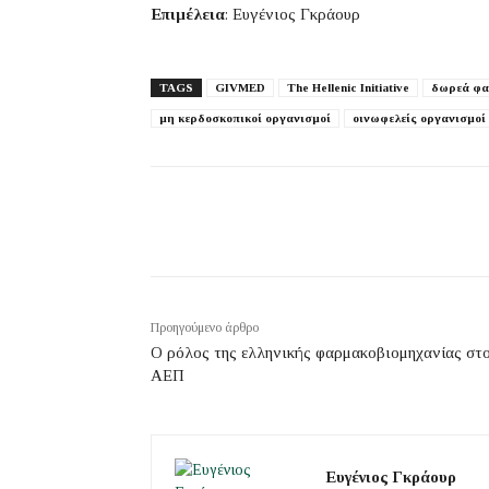
Επιμέλεια
: Ευγένιος Γκράουρ
TAGS
GIVMED
The Hellenic Initiative
δωρεά φ
μη κερδοσκοπικοί οργανισμοί
οινωφελείς οργανισμοί
Προηγούμενο άρθρο
Ο ρόλος της ελληνικής φαρμακοβιομηχανίας στ
ΑΕΠ
Ευγένιος Γκράουρ