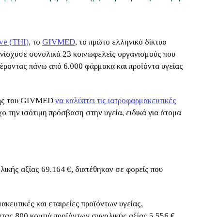
ive (THI)
, το
GIVMED
, το πρώτο ελληνικό δίκτυο
νίσχυσε συνολικά 23 κοινωφελείς οργανισμούς που
έροντας πάνω από 6.000 φάρμακα και προϊόντα υγείας
λής του GIVMED
να καλύπτει τις ιατροφαρμακευτικές
χο την ισότιμη πρόσβαση στην υγεία, ειδικά για άτομα
λικής αξίας 69.164 €, διατέθηκαν σε φορείς που
ακευτικές και εταιρείες προϊόντων υγείας,
ντας 800 κουτιά προϊόντων συνολικής αξίας 5.556 €.