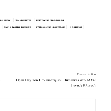
αρμάκων
ηλικιωμένοι
κοινωνική προσφορά
υγεία τρίτης ηλικίας
υγειονομική φροντίδα
φάρμακα
Επόμενο άρθρο
ο
Open Day του Πανεπιστημίου Humanitas στο ΙΑΣΩ
Γενική Κλινική