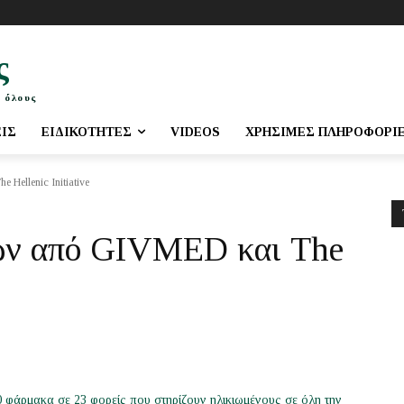
ς
 όλους
ΕΙΣ
ΕΙΔΙΚΌΤΗΤΕΣ
VIDEOS
ΧΡΉΣΙΜΕΣ ΠΛΗΡΟΦΟΡΊ
Hellenic Initiative
ων από GIVMED και The