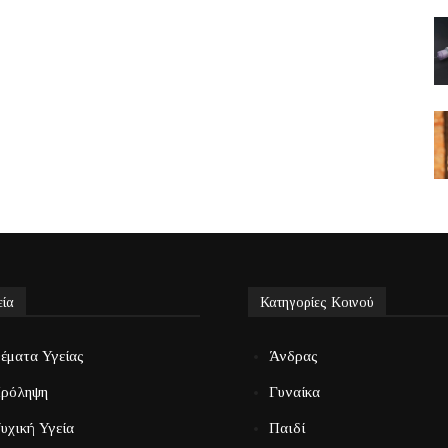
εία
Κατηγορίες Κοινού
έματα Υγείας
Άνδρας
ρόληψη
Γυναίκα
υχική Υγεία
Παιδί