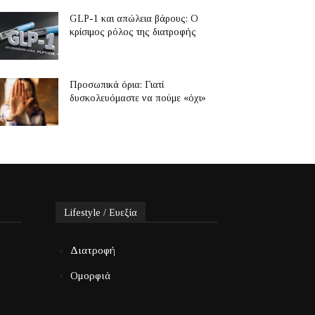
GLP-1 και απώλεια βάρους: Ο
κρίσιμος ρόλος της διατροφής
Προσωπικά όρια: Γιατί
δυσκολευόμαστε να πούμε «όχι»
Lifestyle / Ευεξία
Διατροφή
Ομορφιά