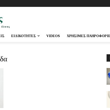
ς
 όλους
ΕΙΣ
ΕΙΔΙΚΌΤΗΤΕΣ
VIDEOS
ΧΡΉΣΙΜΕΣ ΠΛΗΡΟΦΟΡΊ
ιδα