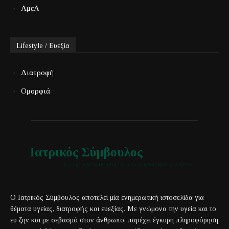
ΑμεΑ
Lifestyle / Ευεξία
Διατροφή
Ομορφιά
Ιατρικός Σύμβουλος
Έγκυρη και αξιόπιστη ιατρική πληροφόρηση για όλους
Ο Ιατρικός Σύμβουλος αποτελεί μία ενημερωτική ιστοσελίδα για
θέματα υγείας, διατροφής και ευεξίας. Με γνώμονα την υγεία και το
ευ ζην και με σεβασμό στον άνθρωπο, παρέχει έγκυρη πληροφόρηση