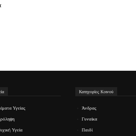
α
εία
Κατηγορίες Κοινού
έματα Υγείας
Άνδρας
ρόληψη
Γυναίκα
υχική Υγεία
Παιδί