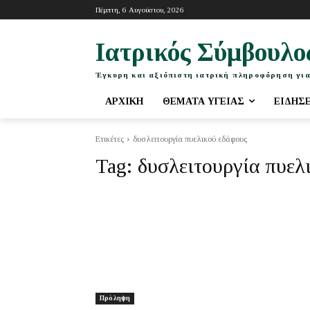
Πέμπτη, 6 Αυγούστου, 2026
Ιατρικός Σύμβουλο
Έγκυρη και αξιόπιστη ιατρική πληροφόρηση για
ΑΡΧΙΚΉ
ΘΈΜΑΤΑ ΥΓΕΊΑΣ
ΕΙΔΉΣ
Ετικέτες
δυσλειτουργία πυελικού εδάφους
Tag:
δυσλειτουργία πυελ
Πρόληψη