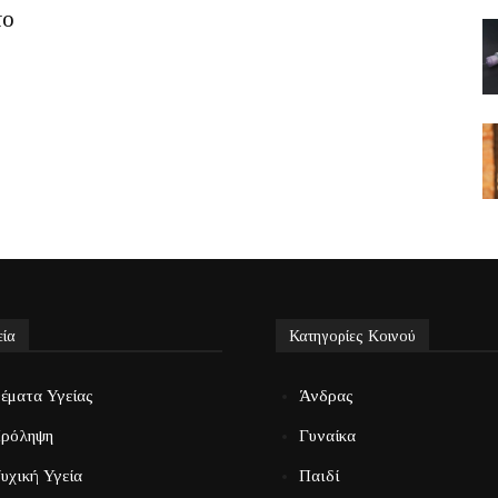
το
εία
Κατηγορίες Κοινού
έματα Υγείας
Άνδρας
ρόληψη
Γυναίκα
υχική Υγεία
Παιδί