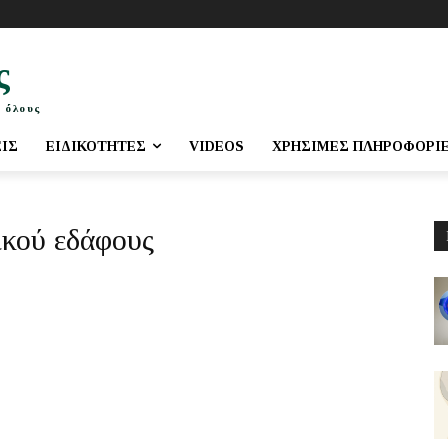
ς
 όλους
ΕΙΣ
ΕΙΔΙΚΌΤΗΤΕΣ
VIDEOS
ΧΡΉΣΙΜΕΣ ΠΛΗΡΟΦΟΡΊ
ικού εδάφους