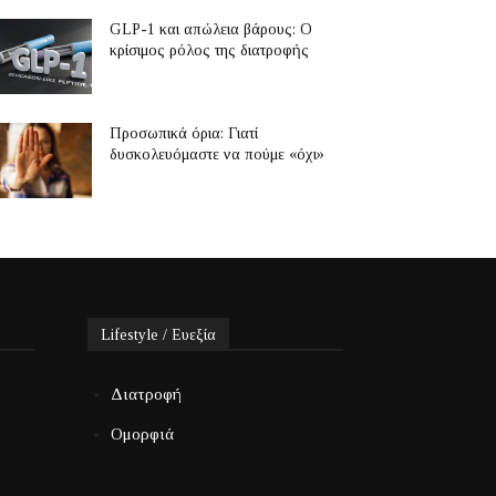
GLP-1 και απώλεια βάρους: Ο
κρίσιμος ρόλος της διατροφής
Προσωπικά όρια: Γιατί
δυσκολευόμαστε να πούμε «όχι»
Lifestyle / Ευεξία
Διατροφή
Ομορφιά