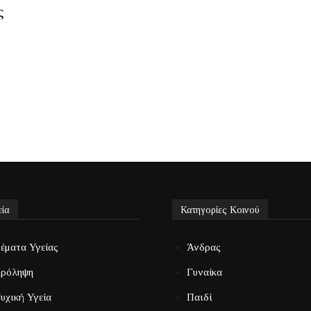
ς
εία
Κατηγορίες Κοινού
έματα Υγείας
Άνδρας
ρόληψη
Γυναίκα
υχική Υγεία
Παιδί