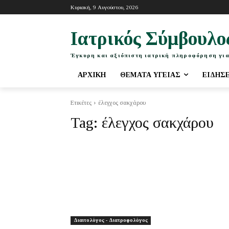
Κυριακή, 9 Αυγούστου, 2026
Ιατρικός Σύμβουλο
Έγκυρη και αξιόπιστη ιατρική πληροφόρηση για
ΑΡΧΙΚΉ
ΘΈΜΑΤΑ ΥΓΕΊΑΣ
ΕΙΔΉΣ
Ετικέτες
έλεγχος σακχάρου
Tag:
έλεγχος σακχάρου
Διαιτολόγος - Διατροφολόγος