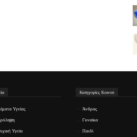
εία
Κατηγορίες Κοινού
έματα Υγείας
Άνδρας
ρόληψη
Γυναίκα
υχική Υγεία
Παιδί