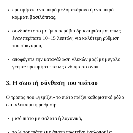
προτιμήστε ένα μικρό μελομακάρονο ή ένα μικρό
κομμάτι βασιλόπιτας,
συνδυάστε το με ήπια αερόβια δραστηριότητα, όπως
έναν περίπατο 10–15 λεπτών, για καλύτερη ρύθμιση
του σακχάρου,
αποφύγετε την κατανάλωση γλυκών μαζί με μεγάλο
γεύμα· προτιμήστε τα ως ενδιάμεσο σνακ.
3. Η σωστή σύνθεση του πιάτου
Ο τρόπος που «γεμίζει» το πιάτο παίζει καθοριστικό ρόλο
στη γλυκαιμική ρύθμιση:
μισό πιάτο με σαλάτα ή λαχανικά,
το ¼ του πιάτου με άπαχη πρωτεΐνη (γαλοπούλα,