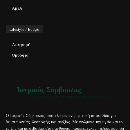
ΑμεΑ
Lifestyle / Ευεξία
Διατροφή
Ομορφιά
Ιατρικός Σύμβουλος
Έγκυρη και αξιόπιστη ιατρική πληροφόρηση για όλους
Ο Ιατρικός Σύμβουλος αποτελεί μία ενημερωτική ιστοσελίδα για
θέματα υγείας, διατροφής και ευεξίας. Με γνώμονα την υγεία και το
ευ ζην και με σεβασμό στον άνθρωπο, παρέχει έγκυρη πληροφόρηση