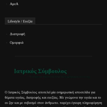
ΑμεΑ
Lifestyle / Ευεξία
Διατροφή
Ομορφιά
Ιατρικός Σύμβουλος
Έγκυρη και αξιόπιστη ιατρική πληροφόρηση για όλους
Ο Ιατρικός Σύμβουλος αποτελεί μία ενημερωτική ιστοσελίδα για
θέματα υγείας, διατροφής και ευεξίας. Με γνώμονα την υγεία και το
ευ ζην και με σεβασμό στον άνθρωπο, παρέχει έγκυρη πληροφόρηση