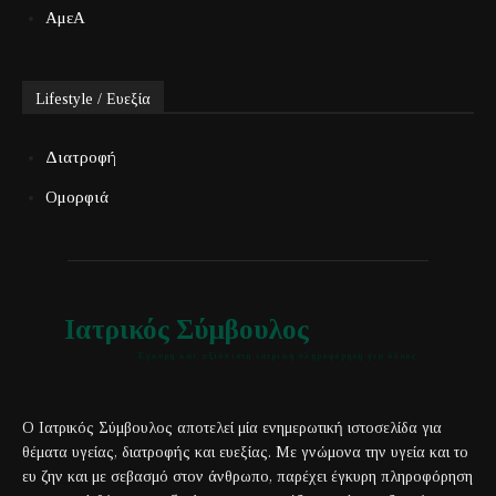
ΑμεΑ
Lifestyle / Ευεξία
Διατροφή
Ομορφιά
Ιατρικός Σύμβουλος
Έγκυρη και αξιόπιστη ιατρική πληροφόρηση για όλους
Ο Ιατρικός Σύμβουλος αποτελεί μία ενημερωτική ιστοσελίδα για
θέματα υγείας, διατροφής και ευεξίας. Με γνώμονα την υγεία και το
ευ ζην και με σεβασμό στον άνθρωπο, παρέχει έγκυρη πληροφόρηση