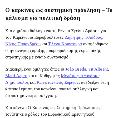
Ο καρκίνος ως συστημική πρόκληση – Το
κάλεσμα για πολιτική δράση
Στο δημόσιο διάλογο για το Εθνικό Σχέδιο Δράσης για
τον Καρκίνο, οι Ευρωβουλευτές
Δημήτρης Τσιόδρας
,
Νίκος Παπανδρέου
και
Έλενα Κουντουρά
αναφέρθηκαν
στην ανάγκη χάραξης μακροπρόθεσμης ευρωπαϊκής
στρατηγικής με ενιαίο συντονισμό.
Διακεκριμένοι ομιλητές όπως οι
João Breda
,
Tit Albreht
,
Matti Aapro
και οι Καθηγητές
Μελέτιος-Αθανάσιος
Δημόπουλος
και
Κωνσταντίνος Συρίγος
, ανέδειξαν ότι η
καταπολέμηση του καρκίνου απαιτεί συλλογική και
διεπιστημονική προσέγγιση.
Στο πάνελ «Ο Καρκίνος ως Συστημική Πρόκληση»,
τονίστηκε ο ρόλος του Ευρωπαϊκού Ερευνητικού