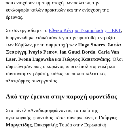
που ενισχύουν τη συμμετοχή των πολιτών, την
κυκλοφορία καλών πρακτικών και την ενίσχυση της
έρευνας.
Σε συνεργασία με το
Εθνικό Κέντρο Τεκμηρίωσης – ΕΚΤ
,
διοργανώθηκε ειδικό πάνελ για την προστιθέμενη αξία
των Κόμβων, με τη συμμετοχή των
Hugo Soares
,
Σοφία
Ξεσφίγγη
,
Ivaylo Petrov
,
Ian Gauci Borda
,
Carla Van
Laer
,
Iwona Lugowska
και
Γιώργος Καπετανάκης
. Όλοι
συμφώνησαν πως ο καρκίνος απαιτεί πολυτομεακή και
συντονισμένη δράση, καθώς και πολυσυλλεκτικές
πλατφόρμες συνεργασίας.
Από την έρευνα στην παροχή φροντίδας
Στο πάνελ «Αναδιαμορφώνοντας το τοπίο της
ογκολογικής φροντίδας μέσω συνεργειών», ο
Γιώργος
Μαργετίδης
, Επικεφαλής Τομέα στην Ευρωπαϊκή