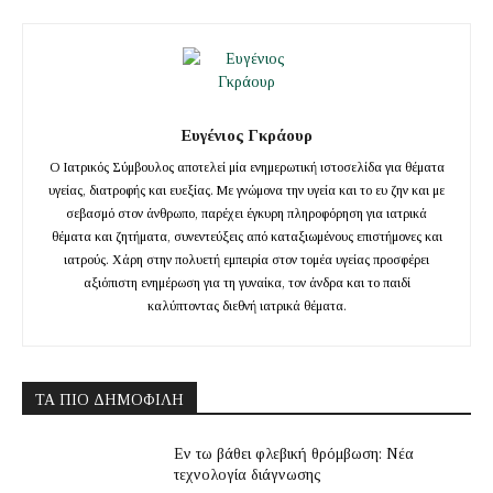
Ευγένιος Γκράουρ
Ο Ιατρικός Σύμβουλος αποτελεί μία ενημερωτική ιστοσελίδα για θέματα
υγείας, διατροφής και ευεξίας. Με γνώμονα την υγεία και το ευ ζην και με
σεβασμό στον άνθρωπο, παρέχει έγκυρη πληροφόρηση για ιατρικά
θέματα και ζητήματα, συνεντεύξεις από καταξιωμένους επιστήμονες και
ιατρούς. Χάρη στην πολυετή εμπειρία στον τομέα υγείας προσφέρει
αξιόπιστη ενημέρωση για τη γυναίκα, τον άνδρα και το παιδί
καλύπτοντας διεθνή ιατρικά θέματα.
ΤΑ ΠΙΟ ΔΗΜΟΦΙΛΉ
Εν τω βάθει φλεβική θρόμβωση: Νέα
τεχνολογία διάγνωσης