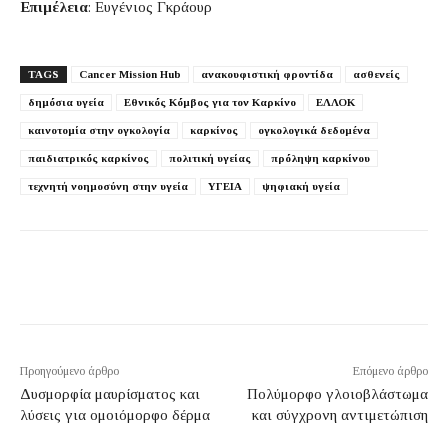
Επιμέλεια
: Ευγένιος Γκράουρ
TAGS
Cancer Mission Hub
ανακουφιστική φροντίδα
ασθενείς
δημόσια υγεία
Εθνικός Κόμβος για τον Καρκίνο
ΕΛΛΟΚ
καινοτομία στην ογκολογία
καρκίνος
ογκολογικά δεδομένα
παιδιατρικός καρκίνος
πολιτική υγείας
πρόληψη καρκίνου
τεχνητή νοημοσύνη στην υγεία
ΥΓΕΙΑ
ψηφιακή υγεία
Προηγούμενο άρθρο
Επόμενο άρθρο
Δυσμορφία μαυρίσματος και
Πολύμορφο γλοιοβλάστωμα
λύσεις για ομοιόμορφο δέρμα
και σύγχρονη αντιμετώπιση