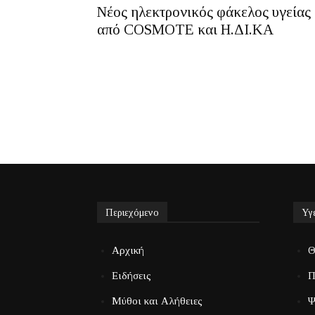
Νέος ηλεκτρονικός φάκελος υγείας
από COSMOTE και Η.ΔΙ.ΚΑ
Περιεχόμενο
Υγ
Αρχική
Θ
Ειδήσεις
Π
Μύθοι και Αλήθειες
Ψ