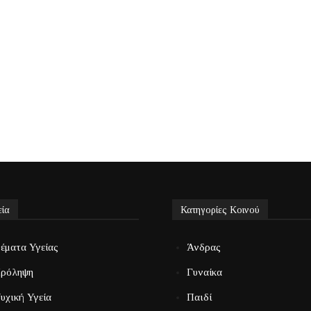
εία
Κατηγορίες Κοινού
έματα Υγείας
Άνδρας
ρόληψη
Γυναίκα
υχική Υγεία
Παιδί