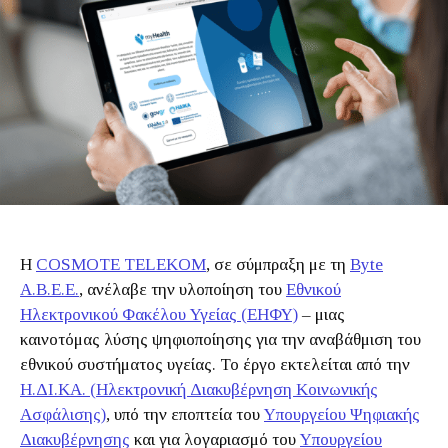
Η
COSMOTE TELEKOM
, σε σύμπραξη με τη
Byte
Α.Β.Ε.Ε.
, ανέλαβε την υλοποίηση του
Εθνικού
Ηλεκτρονικού Φακέλου Υγείας (ΕΗΦΥ)
– μιας
καινοτόμας λύσης ψηφιοποίησης για την αναβάθμιση του
εθνικού συστήματος υγείας. Το έργο εκτελείται από την
Η.ΔΙ.ΚΑ. (Ηλεκτρονική Διακυβέρνηση Κοινωνικής
Ασφάλισης)
, υπό την εποπτεία του
Υπουργείου Ψηφιακής
Διακυβέρνησης
και για λογαριασμό του
Υπουργείου