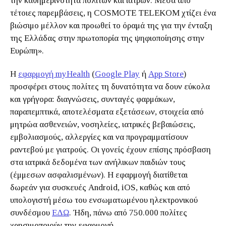
την καθημερινότητα πολιτών και ιατρών. Μέσα από
τέτοιες παρεμβάσεις, η COSMOTE TELEKOM χτίζει ένα
βιώσιμο μέλλον και προωθεί το όραμά της για την ένταξη
της Ελλάδας στην πρωτοπορία της ψηφιοποίησης στην
Ευρώπη».
Η
εφαρμογή myHealth
(
Google Play
ή
App Store
)
προσφέρει στους πολίτες τη δυνατότητα να δουν εύκολα
και γρήγορα: διαγνώσεις, συνταγές φαρμάκων,
παραπεμπτικά, αποτελέσματα εξετάσεων, στοιχεία από
μητρώα ασθενειών, νοσηλείες, ιατρικές βεβαιώσεις,
εμβολιασμούς, αλλεργίες και να προγραμματίσουν
ραντεβού με γιατρούς. Οι γονείς έχουν επίσης πρόσβαση
στα ιατρικά δεδομένα των ανήλικων παιδιών τους
(έμμεσων ασφαλισμένων). Η εφαρμογή διατίθεται
δωρεάν για συσκευές Android, iOS, καθώς και από
υπολογιστή μέσω του ενσωματωμένου ηλεκτρονικού
συνδέσμου
ΕΔΩ
. Ήδη, πάνω από 750.000 πολίτες
χρησιμοποιούν την εφαρμογή.