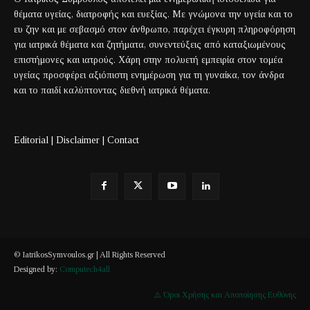
θέματα υγείας, διατροφής και ευεξίας. Με γνώμονα την υγεία και το
ευ ζην και με σεβασμό στον άνθρωπο, παρέχει έγκυρη πληροφόρηση
για ιατρικά θέματα και ζητήματα, συνεντεύξεις από καταξιωμένους
επιστήμονες και ιατρούς. Χάρη στην πολυετή εμπειρία στον τομέα
υγείας προσφέρει αξιόπιστη ενημέρωση για τη γυναίκα, τον άνδρα
και το παιδί καλύπτοντας διεθνή ιατρικά θέματα.
Editorial
|
Disclaimer
|
Contact
© IatrikosSymvoulos.gr | All Rights Reserved
Designed by:
Computech4all
⚠️ Όροι Χρήσης και Αποποίησης Ευθύνης