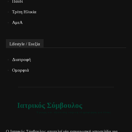
Παιδί
Τρίτη Ηλικία
ΑμεΑ
Lifestyle / Ευεξία
Διατροφή
Ομορφιά
Ιατρικός Σύμβουλος
Έγκυρη και αξιόπιστη ιατρική πληροφόρηση για όλους
Ο Ιατρικός Σύμβουλος αποτελεί μία ενημερωτική ιστοσελίδα για