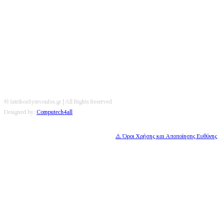
Editorial
|
Disclaimer
|
Contact
© IatrikosSymvoulos.gr | All Rights Reserved
Designed by:
Computech4all
⚠️ Όροι Χρήσης και Αποποίησης Ευθύνης