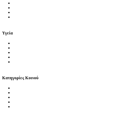
Αρχική
Ειδήσεις
Μύθοι και Αλήθειες
Videos
Υγεία
Θέματα Υγείας
Πρόληψη
Ψυχική Υγεία
Στοματική Υγεία
Σεξουαλική Υγεία
Κατηγορίες Κοινού
Άνδρας
Γυναίκα
Παιδί
Τρίτη Ηλικία
ΑμεΑ