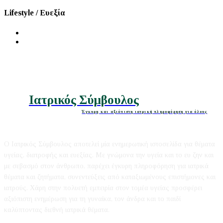
Lifestyle / Ευεξία
Διατροφή
Ομορφιά
Ιατρικός Σύμβουλος
Έγκυρη και αξιόπιστη ιατρική πληροφόρηση για όλους
Ο Ιατρικός Σύμβουλος αποτελεί μία ενημερωτική ιστοσελίδα για θέματα
υγείας, διατροφής και ευεξίας. Με γνώμονα την υγεία και το ευ ζην και
με σεβασμό στον άνθρωπο, παρέχει έγκυρη πληροφόρηση για ιατρικά
θέματα και ζητήματα, συνεντεύξεις από καταξιωμένους επιστήμονες και
ιατρούς. Χάρη στην πολυετή εμπειρία στον τομέα υγείας προσφέρει
αξιόπιστη ενημέρωση για τη γυναίκα, τον άνδρα και το παιδί
καλύπτοντας διεθνή ιατρικά θέματα.