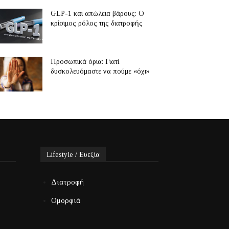
GLP-1 και απώλεια βάρους: Ο
κρίσιμος ρόλος της διατροφής
Προσωπικά όρια: Γιατί
δυσκολευόμαστε να πούμε «όχι»
Lifestyle / Ευεξία
Διατροφή
Ομορφιά