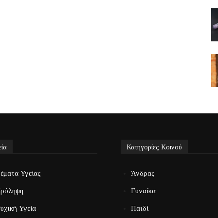
εία
Κατηγορίες Κοινού
έματα Υγείας
Άνδρας
ρόληψη
Γυναίκα
υχική Υγεία
Παιδί