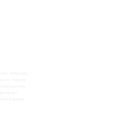
γείας, διατροφής
θρωπο, παρέχει
 καταξιωμένους
 προσφέρει
διεθνή ιατρικά