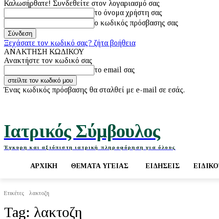
Καλωσήρθατε! Συνδεθείτε στον λογαριασμό σας
το όνομα χρήστη σας
ο κωδικός πρόσβασης σας
Ξεχάσατε τον κωδικό σας? ζήτα βοήθεια
ΑΝΑΚΤΗΣΗ ΚΩΔΙΚΟΥ
Ανακτήστε τον κωδικό σας
το email σας
Ένας κωδικός πρόσβασης θα σταλθεί με e-mail σε εσάς.
Πέμπτη, 6 Αυγούστου, 2026
Ιατρικός Σύμβουλος
Έγκυρη και αξιόπιστη ιατρική πληροφόρηση για όλους
ΑΡΧΙΚΉ
ΘΈΜΑΤΑ ΥΓΕΊΑΣ
ΕΙΔΉΣΕΙΣ
ΕΙΔΙΚ
Ετικέτες
λακτοζη
Tag:
λακτοζη