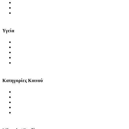
Ειδήσεις
Μύθοι και Αλήθειες
Videos
Υγεία
Θέματα Υγείας
Πρόληψη
Ψυχική Υγεία
Στοματική Υγεία
Σεξουαλική Υγεία
Κατηγορίες Κοινού
Άνδρας
Γυναίκα
Παιδί
Τρίτη Ηλικία
ΑμεΑ