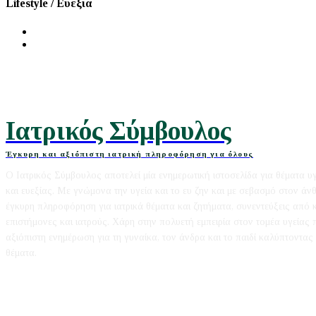
Lifestyle / Ευεξία
Διατροφή
Ομορφιά
Ιατρικός Σύμβουλος
Έγκυρη και αξιόπιστη ιατρική πληροφόρηση για όλους
Ο Ιατρικός Σύμβουλος αποτελεί μία ενημερωτική ιστοσελίδα για θέματα υ
και ευεξίας. Με γνώμονα την υγεία και το ευ ζην και με σεβασμό στον άν
έγκυρη πληροφόρηση για ιατρικά θέματα και ζητήματα, συνεντεύξεις από
επιστήμονες και ιατρούς. Χάρη στην πολυετή εμπειρία στον τομέα υγείας
αξιόπιστη ενημέρωση για τη γυναίκα, τον άνδρα και το παιδί καλύπτοντας 
θέματα.
Editorial
|
Disclaimer
|
Contact